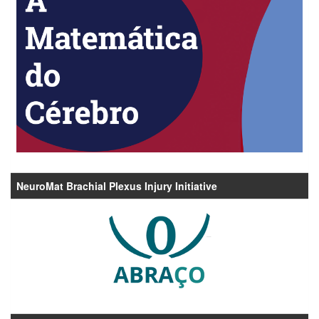
NeuroMat Brachial Plexus Injury Initiative