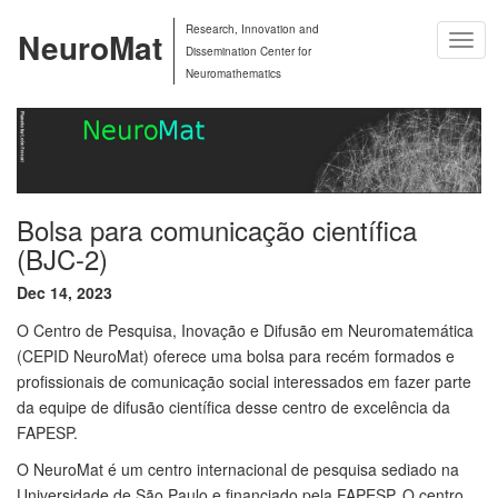
Research, Innovation and
NeuroMat
Togg
Dissemination Center for
Navig
Neuromathematics
Bolsa para comunicação científica
(BJC-2)
Dec 14, 2023
O Centro de Pesquisa, Inovação e Difusão em Neuromatemática
(CEPID NeuroMat) oferece uma bolsa para recém formados e
profissionais de comunicação social interessados em fazer parte
da equipe de difusão científica desse centro de excelência da
FAPESP.
O NeuroMat é um centro internacional de pesquisa sediado na
Universidade de São Paulo e financiado pela FAPESP. O centro