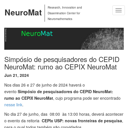
Research, Innovation and
NeuroMat
Togg
Dissemination Center for
Navig
Neuromathematics
Simpósio de pesquisadores do CEPID
NeuroMat: rumo ao CEPIX NeuroMat
Jun 21, 2024
Nos dias 26 e 27 de junho de 2024 haverá o
evento
Simpósio
de pesquisadores do CEPID NeuroMat:
rumo ao CEPIX NeuroMat
,
cujo programa pode ser encontrado
nesse link
.
No dia 27 de junho, das 08:00 às 13:00 horas, deverá acontecer
o evento da reitoria
CEPIx USP: novas fronteiras de pesquisa
,
para o qual todos também são convidados.