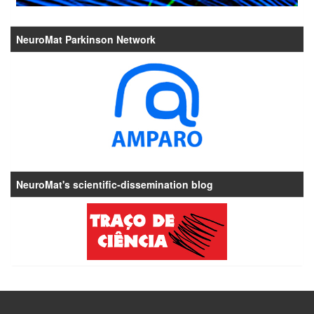
NeuroMat Parkinson Network
NeuroMat's scientific-dissemination blog