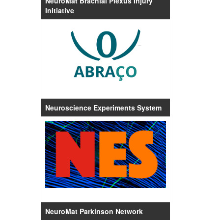
NeuroMat Brachial Plexus Injury
Initiative
Neuroscience Experiments System
NeuroMat Parkinson Network