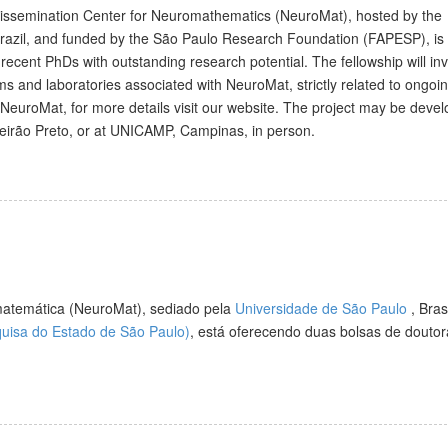
issemination Center for Neuromathematics (NeuroMat), hosted by the
Brazil, and funded by the São Paulo Research Foundation (FAPESP), is 
 recent PhDs with outstanding research potential. The fellowship will in
ms and laboratories associated with NeuroMat, strictly related to ongoi
NeuroMat, for more details visit our website. The project may be devel
beirão Preto, or at UNICAMP, Campinas, in person.
atemática (NeuroMat), sediado pela
Universidade de São Paulo
, Brasi
isa do Estado de São Paulo)
, está oferecendo duas bolsas de douto