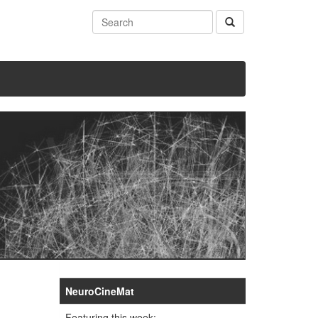
NeuroCineMat
Featuring this week: