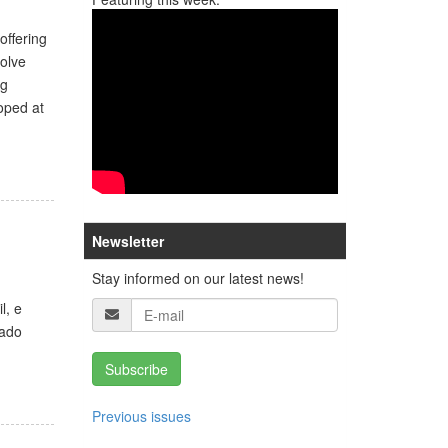
offering
volve
ng
oped at
Newsletter
Stay informed on our latest news!
l, e
rado
Subscribe
Previous issues