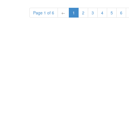
Page 1 of 6
←
1
2
3
4
5
6